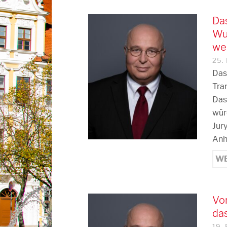
Das
Wu
we
25.
Das
Tran
Das
wür
Jur
Anh
WE
Vom
das
19.