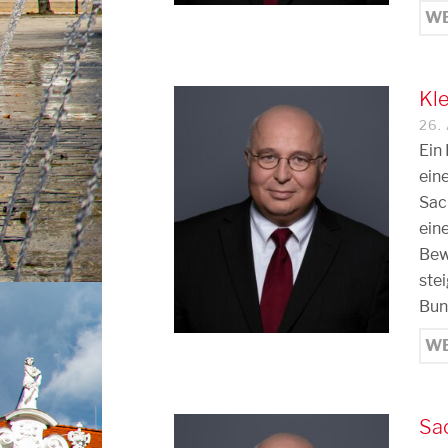
WE
Kl
26.
Ein
ein
Sac
ein
Bew
ste
Bun
WE
Sac