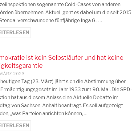
izeiinspektionen sogenannte Cold-Cases von anderen
örden übernehmen. Aktuell geht es dabei um die seit 2015
 Stendal verschwundene fünfjährige Inga G., …
ITERLESEN
okratie ist kein Selbstläufer und hat keine
igkeitsgarantie
 MÄRZ 2023
heutigen Tag (23. März) jährt sich die Abstimmung über
 Ermächtigungsgesetz im Jahr 1933 zum 90. Mal. Die SPD-
ktion hat aus diesem Anlass eine Aktuelle Debatte im
dtag von Sachsen-Anhalt beantragt. Es soll aufgezeigt
den, „was Parteien anrichten können, …
ITERLESEN