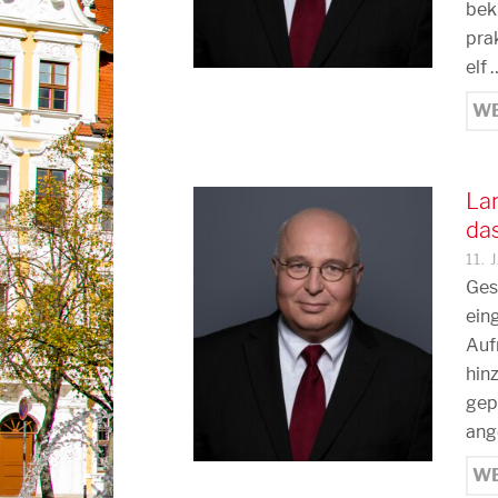
bekr
pra
elf 
WE
Lan
das
11.
Ges
ein
Auf
hin
gep
ang
WE