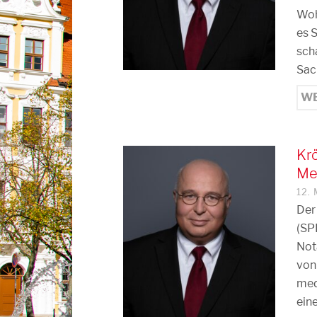
Woh
es 
sch
Sac
WE
Krö
Me
12.
Der
(SPD
Not
von
medi
ein