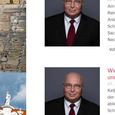
Am 
Rah
Anl
Sch
Sac
Nac
WE
Wir
un
27.
Kat
der
abl
Sch