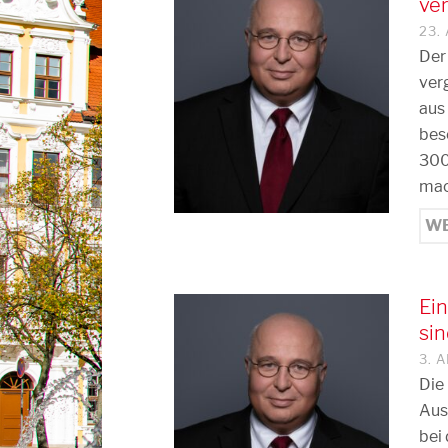
ve
23.
Der
ver
aus
bes
300
mac
WE
Ein
sin
3. 
Die
Aus
bei