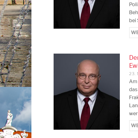
Pol
Beh
bei
WE
Dem
Ew
23.
Am 
das
Fra
Lan
wer
WE