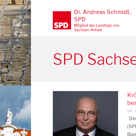
Dr. Andreas Schmidt,
SPD
Mitglied des Landtags von
Sachsen-Anhalt
SPD Sachse
Kr
ber
16.
Der
(SP
Bu