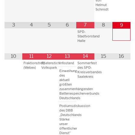
von
Helmut
Schmidt
3
4
5
6
7
8
9
SPD-
Stadtvorstand
Halle
10
11
12
13
14
15
16
Fraktionstreff
Spatenstich
Infostand
Sommerfest
(Webex)
Volkspark
des SPD-
Einweihung
Kreisverbandes
des
Saalekreis
aktuell
größten
zusammenhängenden
Batteriespeicherverbunds
Deutschlands
Podiumsdiskussion
des DBB
„Deutschlands
Stärke:
unser
öffentlicher
Dienst“