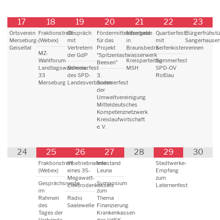
17
18
19
20
21
22
23
Ortsverein
Fraktionstreff
Gespräch
Fördermittelübergabe
Infostand
Quartierfest
Bürgerfrühst
Merseburg-
(Webex)
mit
für das
in
mit
Sangerhause
Geiseltal
Vertretern
Projekt
Braunsbedra
Seifenkistenrennen
MZ-
der GdP
"Spitzenlastwasserwerk
Wahlforum
Kreisparteitag
Sommerfest
Beesen"
Landtagswahlkreis
Sommerfest
MSH
SPD-OV
33
des SPD-
3.
Roßlau
Merseburg
Landesverbandes
Sommerfest
der
Umweltvereinigung
Mitteldeutsches
Kompetenznetzwerk
Kreislaufwirtschaft
e. V.
24
25
26
27
28
29
30
Fraktionstreff
Inbetriebnahme
Infostand
Stadtwerke-
(Webex)
eines 35-
Leuna
Empfang
Megawatt-
zum
Gesprächsrunde
Symposium
Elektrodenkessels
Laternenfest
im
zum
Rahmen
Radio
Thema
des
Saalewelle
Finanzierung
Tages der
Krankenkassen