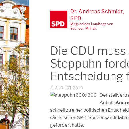
Dr. Andreas Schmidt,
SPD
Mitglied des Landtags von
Sachsen-Anhalt
Die CDU muss 
Steppuhn forde
Entscheidung 
4. AUGUST 2019
De
r stellver
Anhalt,
Andre
schnell zu einer politischen Entsche
sächsischen SPD-Spitzenkandidaten M
gefordert hatte.