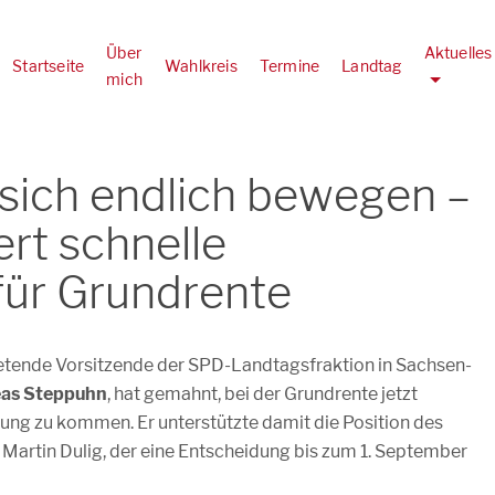
Über
Aktuelles
Startseite
Wahlkreis
Termine
Landtag
mich
sich endlich bewegen –
rt schnelle
für Grundrente
tretende Vorsitzende der SPD-Landtagsfraktion in Sachsen-
as Steppuhn
, hat gemahnt, bei der Grundrente jetzt
idung zu kommen. Er unterstützte damit die Position des
artin Dulig, der eine Entscheidung bis zum 1. September