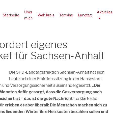
Über
Aktuelles
Startseite
Wahlkreis
Termine
Landtag
mich
ordert eigenes
ket für Sachsen-Anhalt
Die SPD-Landtagsfraktion Sachsen-Anhalt hat sich
heute bei einer Fraktionssitzung in der Hansestadt
en und Versorgungssicherheit auseinandergesetzt.
„Die
 Monaten dafür gesorgt, dass die Gasversorgung auch
chert ist – das ist die gute Nachricht“
, erklärte die
ir erleben es aber überall: Die Menschen machen sich zu
uns liegenden Winter ihre Heizkosten bezahlen sollen und