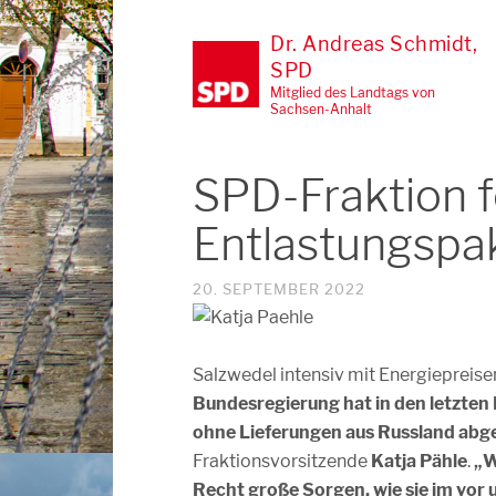
Dr. Andreas Schmidt,
SPD
Mitglied des Landtags von
Sachsen-Anhalt
SPD-Fraktion f
Entlastungspa
20. SEPTEMBER 2022
Salzwedel intensiv mit Energiepreis
Bundesregierung hat in den letzten
ohne Lieferungen aus Russland abgesi
Fraktionsvorsitzende
Katja Pähle
.
„W
Recht große Sorgen, wie sie im vor 