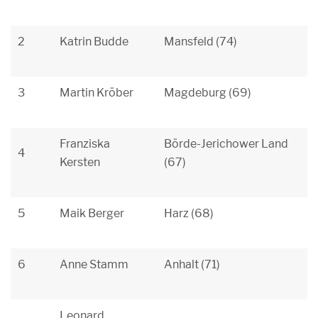
2
Katrin Budde
Mansfeld (74)
3
Martin Kröber
Magdeburg (69)
Franziska
Börde-Jerichower Land
4
Kersten
(67)
5
Maik Berger
Harz (68)
6
Anne Stamm
Anhalt (71)
Leonard